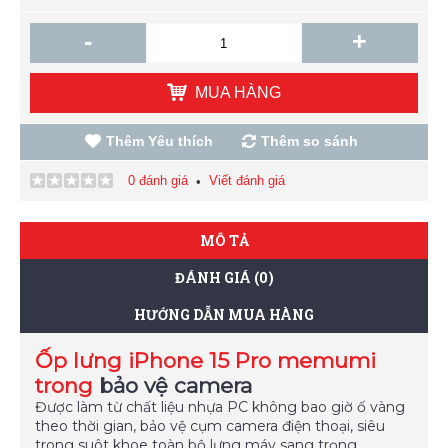
-
+
MUA HÀNG
Thêm Yêu thích
Thêm so sánh
0 đánh giá
Viết đánh giá
•
MÔ TẢ
ĐÁNH GIÁ (0)
HƯỚNG DẪN MUA HÀNG
Ốp lưng iPhone 15 Pro memumi
trong
bảo vệ camera
Được làm từ chất liệu nhựa PC không bao giờ ố vàng
theo thời gian, bảo vệ cụm camera điện thoại, siêu
trong suôt khoe toàn bộ lưng máy sang trọng.