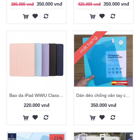
350.000 vnđ
350.000 vnđ
380.000 vnđ
420.000 vnđ
Hết hàng
Bao da iPad WiWU Classic II silicon mềm
Dán dẻo chống vân tay cho iPad Pro 11 AG Nillkin Paper-like (chuyên để vẽ bằng bút)
220.000 vnđ
350.000 vnđ
-23%