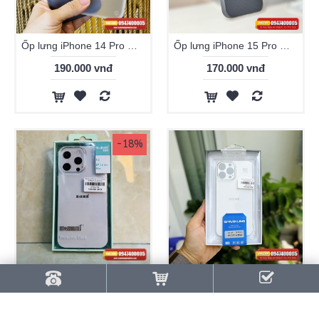
Ốp lưng iPhone 14 Pro Max Switcheasy Ultra thin
Ốp lưng iPhone 15 Pro Max Likgus Kevlar
190.000 vnđ
170.000 vnđ
-18%
Ốp lưng trong suốt iPhone 14 Pro Max Memumi không ố vàng
Ốp lưng trong suốt X-level cho iPhone không ố vàng
140.000 vnđ
140.000 vnđ
170.000 vnđ