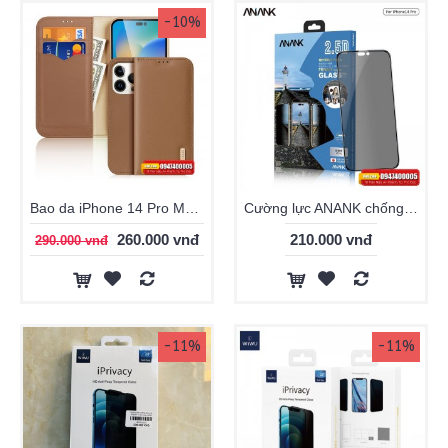
-10%
Bao da iPhone 14 Pro Max Dux Ducis Hivo Series
Cường lực ANANK chống nhìn trộm cho iPhone 14 series
260.000 vnđ
210.000 vnđ
290.000 vnđ
-11%
-11%