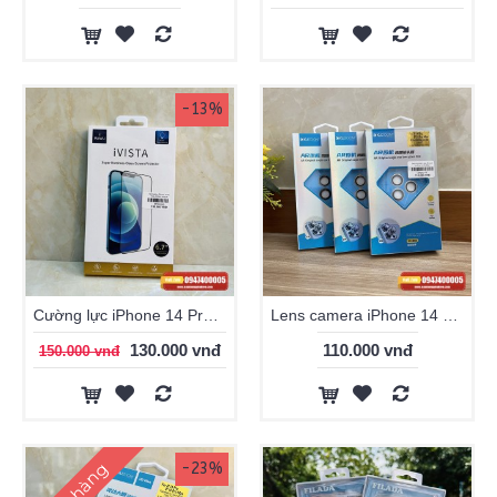
-13%
Cường lực iPhone 14 Pro Max WiWU iVISTA chính hãng
Lens camera iPhone 14 Pro/ Pro Max KUZOOM
130.000 vnđ
110.000 vnđ
150.000 vnđ
Hết hàng
-23%