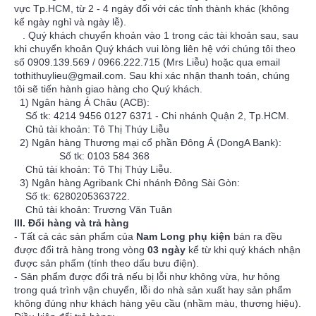
vực Tp.HCM, từ 2 - 4 ngày đối với các tỉnh thành khác (không
kể ngày nghỉ và ngày lễ).
. Quý khách chuyển khoản vào 1 trong các tài khoản sau, sau
khi chuyển khoản Quý khách vui lòng liên hệ với chúng tôi theo
số 0909.139.569 / 0966.222.715 (Mrs Liễu) hoặc qua email
tothithuylieu@gmail.com. Sau khi xác nhận thanh toán, chúng
tôi sẽ tiến hành giao hàng cho Quý khách.
1) Ngân hàng Á Châu (ACB):
Số tk: 4214 9456 0127 6371 - Chi nhánh Quận 2, Tp.HCM.
Chủ tài khoản: Tô Thị Thúy Liễu
2) Ngân hàng Thương mại cổ phần Đông Á (DongA Bank):
Số tk: 0103 584 368
Chủ tài khoản: Tô Thị Thúy Liễu.
3) Ngân hàng Agribank Chi nhánh Đông Sài Gòn:
Số tk: 6280205363722.
Chủ tài khoản: Trương Văn Tuân
III. Đổi hàng và trả hàng
- Tất cả các sản phẩm của
Nam Long phụ kiện
bán ra đều
được đổi trả hàng trong vòng
03 ngày
kể từ khi quý khách nhận
được sản phẩm (tính theo dấu bưu điện).
- Sản phẩm được đổi trả nếu bị lỗi như không vừa, hư hỏng
trong quá trình vận chuyển, lỗi do nhà sản xuất hay sản phẩm
không đúng như khách hàng yêu cầu (nhầm màu, thương hiệu).