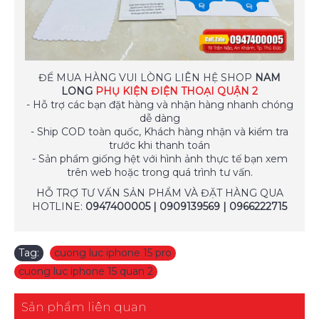
ĐỂ MUA HÀNG VUI LÒNG LIÊN HỆ SHOP
NAM
LONG
PHỤ KIỆN ĐIỆN THOẠI QUẬN 2
- Hỗ trợ các bạn đặt hàng và nhận hàng nhanh chóng
dễ dàng
- Ship COD toàn quốc, Khách hàng nhận và kiểm tra
trước khi thanh toán
- Sản phẩm giống hệt với hình ảnh thực tế bạn xem
trên web hoặc trong quá trình tư vấn.
HỖ TRỢ TƯ VẤN SẢN PHẨM VÀ ĐẶT HÀNG QUA
HOTLINE:
0947400005 | 0909139569 | 0966222715
Tag:
cuong luc iphone 15 pro
,
cuong luc iphone 15 quan 2
Sản phẩm liên quan