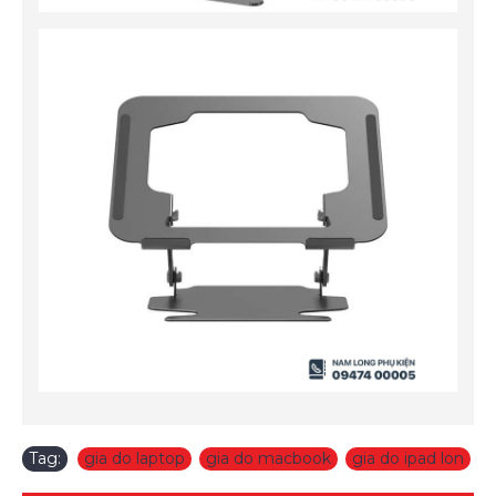
Tag:
gia do laptop
,
gia do macbook
,
gia do ipad lon