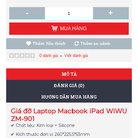
-
+
MUA HÀNG
Thêm Yêu thích
Thêm so sánh
0 đánh giá
Viết đánh giá
•
MÔ TẢ
ĐÁNH GIÁ (0)
HƯỚNG DẪN MUA HÀNG
Giá đỡ Laptop Macbook iPad WiWU
ZM-901
✔ Chất liệu: Kim loại + Silicone
✔ Kích thước đơn vị 260*225.5*53mm