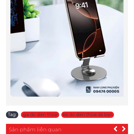
Tag:
gia do dien thoai
,
ke do dien thoai de ban
Sản phẩm liên quan