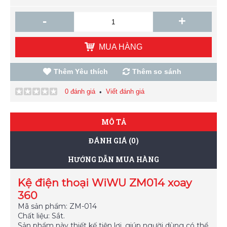
-
+
MUA HÀNG
Thêm Yêu thích
Thêm so sánh
0 đánh giá
Viết đánh giá
•
MÔ TẢ
ĐÁNH GIÁ (0)
HƯỚNG DẪN MUA HÀNG
Kệ điện thoại WiWU ZM014 xoay
360
Mã sản phẩm: ZM-014
Chất liệu: Sắt.
Sản phẩm này thiết kế tiện lợi, giúp người dùng có thể