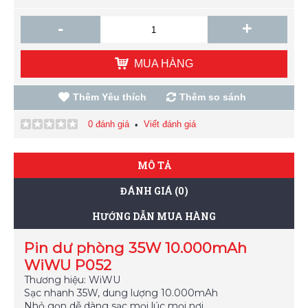
-
+
MUA HÀNG
Thêm Yêu thích
Thêm so sánh
0 đánh giá
Viết đánh giá
•
MÔ TẢ
ĐÁNH GIÁ (0)
HƯỚNG DẪN MUA HÀNG
Pin dư phòng 35W 10.000mAh
WiWU P052
Thương hiệu: WiWU
Sạc nhanh 35W, dung lượng 10.000mAh
Nhỏ gọn dễ dàng sạc mọi lúc mọi nơi