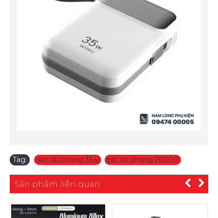
Tag:
sac du phong 35w
,
pin du phong 20000
Sản phẩm liên quan