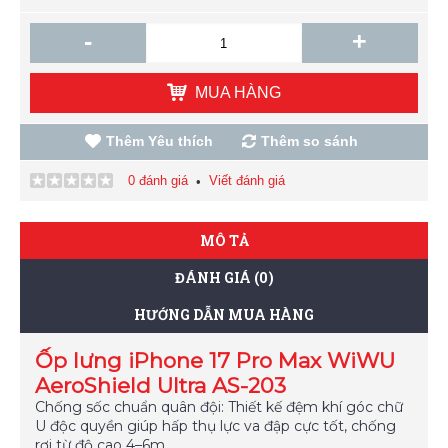
-
+
MUA HÀNG
Thêm Yêu thích
Thêm so sánh
0 đánh giá
Viết đánh giá
•
MÔ TẢ
ĐÁNH GIÁ (0)
HƯỚNG DẪN MUA HÀNG
Ốp lưng iPhone 17 Pro Max WiWU
AeroShield Ultra AS-203
Chống sốc chuẩn quân đội: Thiết kế đệm khí góc chữ
U độc quyền giúp hấp thụ lực va đập cực tốt, chống
rơi từ độ cao 4–6m.