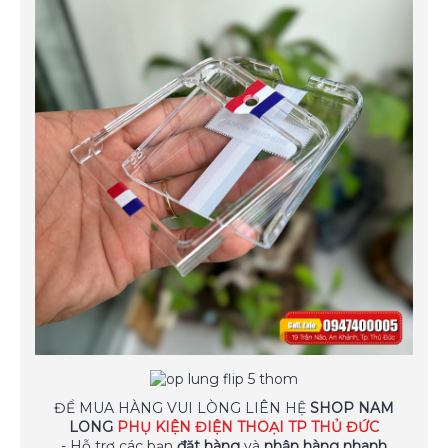
ĐỂ MUA HÀNG VUI LÒNG LIÊN HỆ
SHOP NAM
LONG
PHỤ KIỆN ĐIỆN THOẠI TP THỦ ĐỨC
- Hỗ trợ các bạn
đặt hàng
và
nhận hàng nhanh