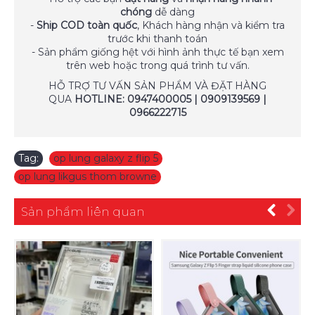
chóng
dễ dàng
-
Ship COD toàn quốc
, Khách hàng nhận và kiểm tra
trước khi thanh toán
- Sản phẩm giống hệt với hình ảnh thực tế bạn xem
trên web hoặc trong quá trình tư vấn.
HỖ TRỢ TƯ VẤN SẢN PHẨM VÀ ĐẶT HÀNG
QUA
HOTLINE: 0947400005 | 0909139569 |
0966222715
Tag:
op lung galaxy z flip 5
,
op lung likgus thom browne
Sản phẩm liên quan