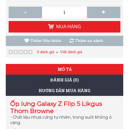
-
+
MUA HÀNG
Thêm Yêu thích
Thêm so sánh
0 đánh giá
Viết đánh giá
•
MÔ TẢ
ĐÁNH GIÁ (0)
HƯỚNG DẪN MUA HÀNG
Ốp lưng Galaxy Z Flip 5 Likgus
Thom Browne
- Chất liệu nhựa cứng tự nhiên, trong suốt không ố
vàng.