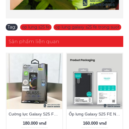
Tag:
op lung s25 fe
,
op lung galaxy s25 fe trong suot
Sản phẩm liên quan
Cường lực Galaxy S25 FE trong suốt Anank
Ốp lưng Galaxy S25 FE Nillkin Frosted Shield
180.000 vnđ
160.000 vnđ