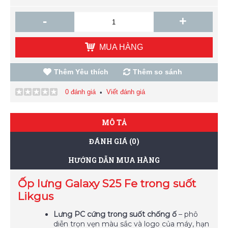
-
+
MUA HÀNG
Thêm Yêu thích
Thêm so sánh
0 đánh giá
Viết đánh giá
•
MÔ TẢ
ĐÁNH GIÁ (0)
HƯỚNG DẪN MUA HÀNG
Ốp lưng Galaxy S25 Fe trong suốt
Likgus
Lưng PC cứng trong suốt chống ố
– phô
diễn trọn vẹn màu sắc và logo của máy, hạn