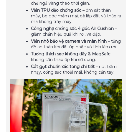
chế ngả vàng theo thời gian.
Viền TPU dẻo chống sốc
– ôm sát thân
máy, bo góc mềm mại, dễ lắp đặt và tháo ra
mà không trầy máy.
Công nghệ chống sốc 4 góc Air Cushion
–
giảm chấn hiệu quả khi rơi, va đập.
Viền nhô bảo vệ camera và màn hình
– tăng
độ an toàn khi đặt úp hoặc vô tình làm rơi.
Tương thích sạc không dây & MagSafe
–
không cần tháo ốp khi sử dụng.
Cắt gọt chuẩn xác từng chi tiết
– nút bấm
nhạy, cổng sạc thoải mái, không cấn tay.