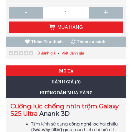
-
+
MUA HÀNG
Thêm Yêu thích
Thêm so sánh
0 đánh giá
Viết đánh giá
•
MÔ TẢ
ĐÁNH GIÁ (0)
HƯỚNG DẪN MUA HÀNG
Cường lực chống nhìn trộm Galaxy
S25 Ultra
Anank 3D
Tấm kính sử dụng
công nghệ lọc hai chiều
(two‑way filter)
giúp màn hình chỉ hiển thị