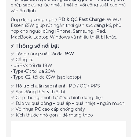
phép sạc cùng lúc nhiều thiết bị với công suất cao mà
vẫn ổn định.
Ứng dụng công nghệ
PD & QC Fast Charge
, WiWU
Essen 65W giúp rút ngắn thời gian sạc đáng kể, phù
hợp cho người dùng iPhone, Samsung, iPad,
MacBook, Laptop Windows và nhiều thiết bị khác.
⚡ Thông số nổi bật
✅ Tổng công suất tối đa:
65W
✅ Cổng ra:
• USB-A: tối đa 18W
• Type-C1: tối đa 20W
• Type-C2: tối đa 65W (sạc laptop)
✅ Hỗ trợ chuẩn sạc nhanh: PD / QC / PPS
✅ Sạc đồng thời 3 thiết bị
✅ Chip thông minh tự điều chỉnh dòng điện
✅ Bảo vệ quá dòng – quá áp – quá nhiệt – ngắn mạch
✅ Vỏ nhựa PC cao cấp chống cháy
✅ Kích thước nhỏ gọn – dễ mang theo