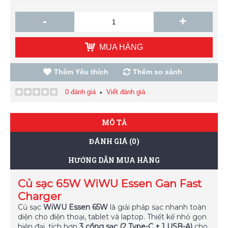
-
+
MUA HÀNG
Thêm Yêu thích
Thêm so sánh
0 đánh giá
Viết đánh giá
•
MÔ TẢ
ĐÁNH GIÁ (0)
HƯỚNG DẪN MUA HÀNG
Củ sạc 65W WiWU Essen Gan Fast
Charger
Củ sạc
WiWU Essen 65W
là giải pháp sạc nhanh toàn
diện cho điện thoại, tablet và laptop. Thiết kế nhỏ gọn
hiện đại, tích hợp
3 cổng sạc (2 Type-C + 1 USB-A)
cho