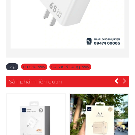
Tag:
cu sac 65w
,
cu sac 3 cong 65w
Sản phẩm liên quan