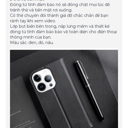
Đóng từ tính đảm bảo nó sẽ đóng chặt mọi lúc để
tránh thẻ và tiền mặt rơi xuống.
Có thể chuyển đổi thành giá đỡ chắc chắn để bạn
rảnh tay khi xem video.
Lớp bọt biển bên trong, nắp lưng mềm và thiết kế
đóng từ tính đảm bảo bảo vệ toàn diện cho điện thoại
thông minh của bạn.
Màu sắc: đen, đỏ, nâu.