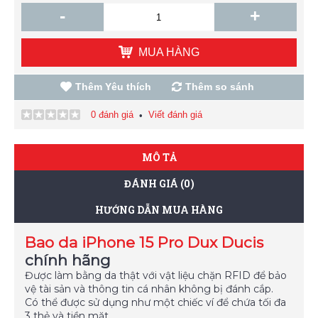
-
+
MUA HÀNG
Thêm Yêu thích
Thêm so sánh
0 đánh giá
Viết đánh giá
•
MÔ TẢ
ĐÁNH GIÁ (0)
HƯỚNG DẪN MUA HÀNG
Bao da iPhone 15 Pro Dux Ducis
chính hãng
Được làm bằng da thật với vật liệu chặn RFID để bảo
vệ tài sản và thông tin cá nhân không bị đánh cắp.
Có thể được sử dụng như một chiếc ví để chứa tối đa
3 thẻ và tiền mặt.